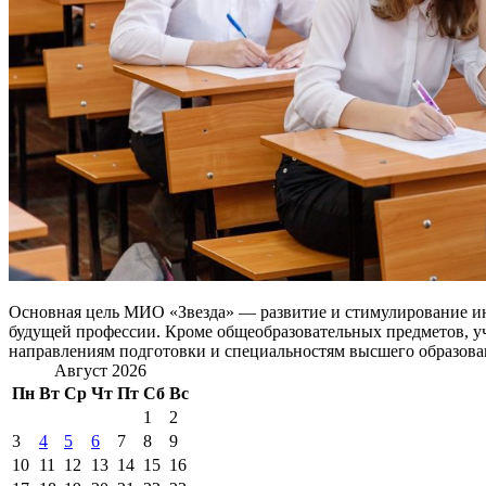
Основная цель МИО «Звезда» — развитие и стимулирование инт
будущей профессии. Кроме общеобразовательных предметов, у
направлениям подготовки и специальностям высшего образова
Август 2026
Пн
Вт
Ср
Чт
Пт
Сб
Вс
1
2
3
4
5
6
7
8
9
10
11
12
13
14
15
16