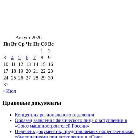
Август 2026
Пн
Вт
Ср
Чт
Пт
Сб
Вс
1
2
3
4
5
6
7
8
9
10
11
12
13
14
15
16
17
18
19
20
21
22
23
24
25
26
27
28
29
30
31
« Июл
Правовые документы
Концепция регионального отделения
Образец заявления физического лица о вступлении в
«Союз машиностроителей России»
Перечень документов, представляемых общественными
объединениями при вступлении в «Союз