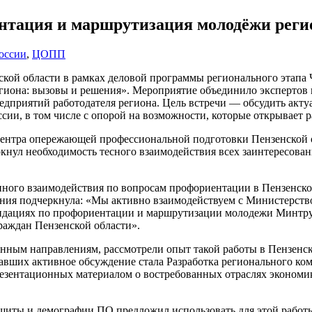
нтация и маршрутизация молодёжи реги
оссии
,
ЦОПП
ой области в рамках деловой программы регионального этапа 
иона: вызовы и решения». Мероприятие объединило экспертов в
редприятий работодателя региона. Цель встречи — обсудить акт
ии, в том числе с опорой на возможности, которые открывает р
Центра опережающей профессиональной подготовки Пензенской о
ркнул необходимость тесного взаимодействия всех заинтересова
нного взаимодействия по вопросам профориентации в Пензенско
ания подчеркнула: «Мы активно взаимодействуем с Министерств
ендациях по профориентации и маршрутизации молодежи Минтруд
раждан Пензенской области».
нным направлениям, рассмотрели опыт такой работы в Пензенск
авших активное обсуждение стала Разработка регионального к
резентационных материалом о востребованных отраслях экономи
щиты и демографии ПО предложил использовать для этой работы