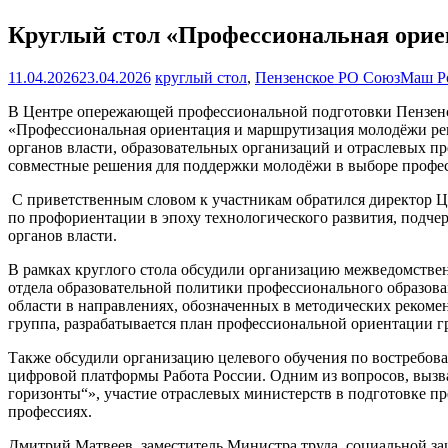
Круглый стол «Профессиональная орие
11.04.2026
23.04.2026
круглый стол
,
Пензенское РО СоюзМаш Р
В Центре опережающей профессиональной подготовки Пензенск
«Профессиональная ориентация и маршрутизация молодёжи рег
органов власти, образовательных организаций и отраслевых п
совместные решения для поддержки молодёжи в выборе професс
С приветственным словом к участникам обратился директор 
по профориентации в эпоху технологического развития, подче
органов власти.
В рамках круглого стола обсудили организацию межведомстве
отдела образовательной политики профессионального образов
области в направлениях, обозначенных в методических реком
группа, разрабатывается план профессиональной ориентации г
Также обсудили организацию целевого обучения по востребова
цифровой платформы Работа России. Одним из вопросов, вызв
горизонты“», участие отраслевых министерств в подготовке п
профессиях.
Дмитрий Матвеев, заместитель Министра труда, социальной за