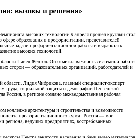
она: вызовы и решения»
Чемпионата высоких технологий 9 апреля прошёл круглый стол
 сфере образования и профориентации, представителей
уальные задачи профориентационной работы и выработать
азвитие высоких технологий.
бласти Павел Желтов. Он отметил важность системной работы
нных сторон — образовательных организаций, работодателей и
й области. Лидия Чибрикова, главный специалист‑эксперт
ом труда, социальной защиты и демографии Пензенской
а Россия, в регионе создано межведомственная рабочая
ом колледже архитектуры и строительства и возможности
омпонента профориентационного курса „Россия — мои
ки региона, ведущих предприятиях, востребованных
 ресурсы Центра занятости населения и банк видео материалов