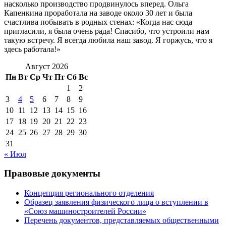
насколько производство продвинулось вперед. Ольга
Капенкина проработала на заводе около 30 лет и была
счастлива побывать в родных стенах: «Когда нас сюда
пригласили, я была очень рада! Спасибо, что устроили нам
такую встречу. Я всегда любила наш завод. Я горжусь, что я
здесь работала!»
Август 2026
Пн
Вт
Ср
Чт
Пт
Сб
Вс
1
2
3
4
5
6
7
8
9
10
11
12
13
14
15
16
17
18
19
20
21
22
23
24
25
26
27
28
29
30
31
« Июл
Правовые документы
Концепция регионального отделения
Образец заявления физического лица о вступлении в
«Союз машиностроителей России»
Перечень документов, представляемых общественными