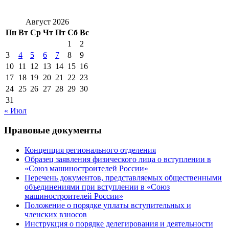
Август 2026
Пн
Вт
Ср
Чт
Пт
Сб
Вс
1
2
3
4
5
6
7
8
9
10
11
12
13
14
15
16
17
18
19
20
21
22
23
24
25
26
27
28
29
30
31
« Июл
Правовые документы
Концепция регионального отделения
Образец заявления физического лица о вступлении в
«Союз машиностроителей России»
Перечень документов, представляемых общественными
объединениями при вступлении в «Союз
машиностроителей России»
Положение о порядке уплаты вступительных и
членских взносов
Инструкция о порядке делегирования и деятельности