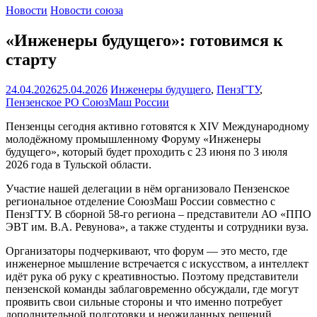
Новости
Новости союза
«Инженеры будущего»: готовимся к
старту
24.04.2026
25.04.2026
Инженеры будущего
,
ПензГТУ
,
Пензенское РО СоюзМаш России
Пензенцы сегодня активно готовятся к XIV Международному
молодёжному промышленному Форуму «Инженеры
будущего», который будет проходить с 23 июня по 3 июля
2026 года в Тульской области.
Участие нашей делегации в нём организовало Пензенское
региональное отделение СоюзМаш России совместно с
ПензГТУ. В сборной 58-го региона – представители АО «ППО
ЭВТ им. В.А. Ревунова», а также студенты и сотрудники вуза.
Организаторы подчеркивают, что форум — это место, где
инженерное мышление встречается с искусством, а интеллект
идёт рука об руку с креативностью. Поэтому представители
пензенской команды заблаговременно обсуждали, где могут
проявить свои сильные стороны и что именно потребует
дополнительной подготовки и неожиданных решений.