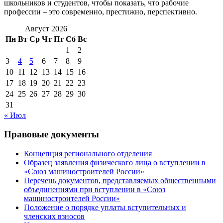
школьников и студентов, чтобы показать, что рабочие
профессии – это современно, престижно, перспективно.
Август 2026
Пн
Вт
Ср
Чт
Пт
Сб
Вс
1
2
3
4
5
6
7
8
9
10
11
12
13
14
15
16
17
18
19
20
21
22
23
24
25
26
27
28
29
30
31
« Июл
Правовые документы
Концепция регионального отделения
Образец заявления физического лица о вступлении в
«Союз машиностроителей России»
Перечень документов, представляемых общественными
объединениями при вступлении в «Союз
машиностроителей России»
Положение о порядке уплаты вступительных и
членских взносов