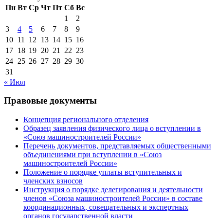
Пн
Вт
Ср
Чт
Пт
Сб
Вс
1
2
3
4
5
6
7
8
9
10
11
12
13
14
15
16
17
18
19
20
21
22
23
24
25
26
27
28
29
30
31
« Июл
Правовые документы
Концепция регионального отделения
Образец заявления физического лица о вступлении в
«Союз машиностроителей России»
Перечень документов, представляемых общественными
объединениями при вступлении в «Союз
машиностроителей России»
Положение о порядке уплаты вступительных и
членских взносов
Инструкция о порядке делегирования и деятельности
членов «Союза машиностроителей России» в составе
координационных, совещательных и экспертных
органов государственной власти