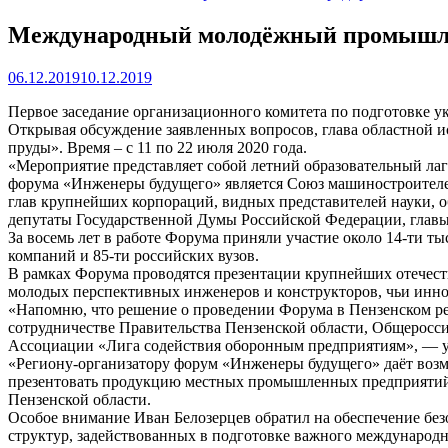
Международный молодёжный промышлен
06.12.2019
10.12.2019
Первое заседание организационного комитета по подготовке ук
Открывая обсуждение заявленных вопросов, глава областной 
пруды». Время – с 11 по 22 июля 2020 года.
«Мероприятие представляет собой летний образовательный л
форума «Инженеры будущего» является Союз машиностроителей
глав крупнейших корпораций, видных представителей науки, 
депутаты Государственной Думы Российской Федерации, главы
За восемь лет в работе Форума приняли участие около 14-ти ты
компаний и 85-ти российских вузов.
В рамках Форума проводятся презентации крупнейших отечест
молодых перспективных инженеров и конструкторов, чьи инно
«Напомню, что решение о проведении Форума в Пензенском ре
сотрудничестве Правительства Пензенской области, Общеросс
Ассоциации «Лига содействия оборонным предприятиям», — ут
«Региону-организатору форум «Инженеры будущего» даёт воз
презентовать продукцию местных промышленных предприятий 
Пензенской области.
Особое внимание Иван Белозерцев обратил на обеспечение бе
структур, задействованных в подготовке важного международн