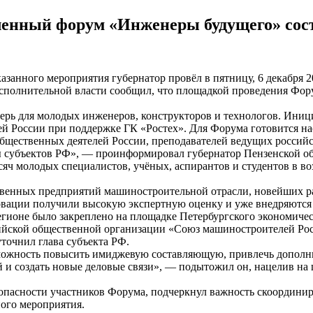
ный форум «Инженеры будущего» состо
азанного мероприятия губернатор провёл в пятницу, 6 декабря 2
исполнительной власти сообщил, что площадкой проведения Фо
агерь для молодых инженеров, конструкторов и технологов. И
 России при поддержке ГК «Ростех». Для Форума готовится нас
общественных деятелей России, преподавателей ведущих россий
 субъектов РФ», — проинформировал губернатор Пензенской об
сяч молодых специалистов, учёных, аспирантов и студентов в во
венных предприятий машиностроительной отрасли, новейших раз
вации получили высокую экспертную оценку и уже внедряются 
гионе было закреплено на площадке Петербургского экономиче
ийской общественной организации «Союз машиностроителей Рос
очнил глава субъекта РФ.
можность повысить имиджевую составляющую, привлечь дополни
и создать новые деловые связи», — подытожил он, нацелив н
зопасности участников Форума, подчеркнул важность скоордини
ого мероприятия.