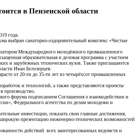
ится в Пензенской области
019 года.
рума выбран санаторно-оздоровительный комплекс «Чистые
нициатором Международного молодёжного промышленного
ыщенная образовательная и деловая программа с участием
ских и зарубежных технических вузов. Также приглашаются
ласти Иван Белозерцев.
зрасте от 20-ти до 35-ти лет из четырёхсот промышленных
работок и технологий, а также представляются проекты
в производство.
ского форума подписанием Соглашения о взаимодействии и
сии», Федерального агентства по делам молодежи и
тельные инвестиции, показать свои главные достижения,
а широкую презентацию инженерно-технических возможностей
рованности действий всех заинтересованных ведомств и