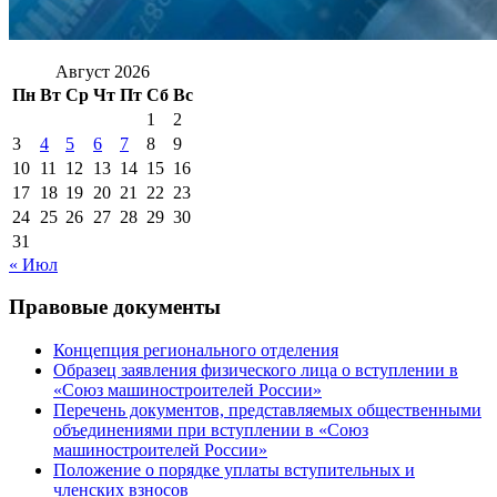
Август 2026
Пн
Вт
Ср
Чт
Пт
Сб
Вс
1
2
3
4
5
6
7
8
9
10
11
12
13
14
15
16
17
18
19
20
21
22
23
24
25
26
27
28
29
30
31
« Июл
Правовые документы
Концепция регионального отделения
Образец заявления физического лица о вступлении в
«Союз машиностроителей России»
Перечень документов, представляемых общественными
объединениями при вступлении в «Союз
машиностроителей России»
Положение о порядке уплаты вступительных и
членских взносов