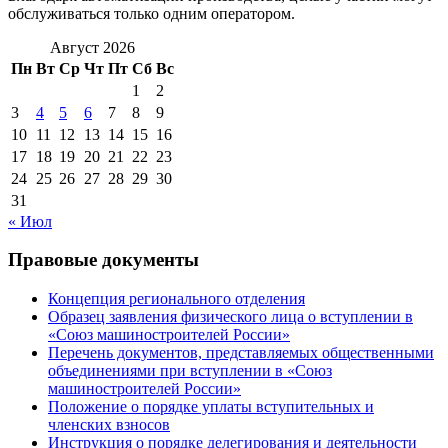
обслуживаться только одним оператором.
Август 2026
Пн
Вт
Ср
Чт
Пт
Сб
Вс
1
2
3
4
5
6
7
8
9
10
11
12
13
14
15
16
17
18
19
20
21
22
23
24
25
26
27
28
29
30
31
« Июл
Правовые документы
Концепция регионального отделения
Образец заявления физического лица о вступлении в
«Союз машиностроителей России»
Перечень документов, представляемых общественными
объединениями при вступлении в «Союз
машиностроителей России»
Положение о порядке уплаты вступительных и
членских взносов
Инструкция о порядке делегирования и деятельности