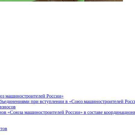
оюз машиностроителей России»
объединениями при вступлении в «Союз машиностроителей Росс
взносов
енов «Союза машиностроителей России» в составе координацион
етов