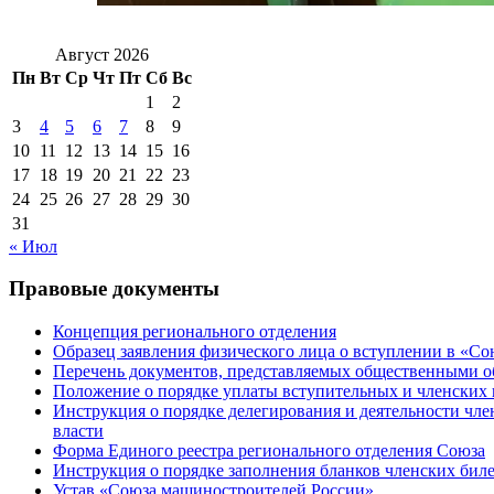
Август 2026
Пн
Вт
Ср
Чт
Пт
Сб
Вс
1
2
3
4
5
6
7
8
9
10
11
12
13
14
15
16
17
18
19
20
21
22
23
24
25
26
27
28
29
30
31
« Июл
Правовые документы
Концепция регионального отделения
Образец заявления физического лица о вступлении в «С
Перечень документов, представляемых общественными 
Положение о порядке уплаты вступительных и членских 
Инструкция о порядке делегирования и деятельности чл
власти
Форма Единого реестра регионального отделения Союза
Инструкция о порядке заполнения бланков членских бил
Устав «Союза машиностроителей России»