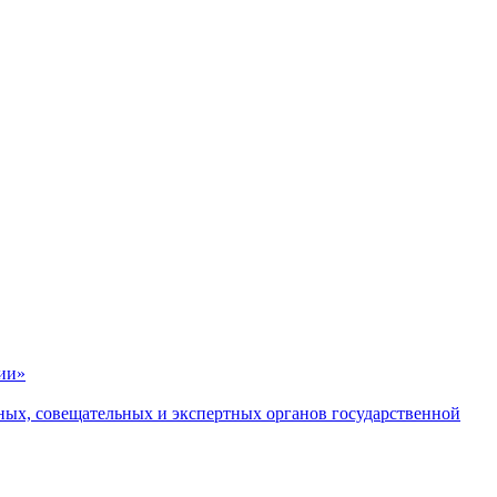
ии»
ных, совещательных и экспертных органов государственной