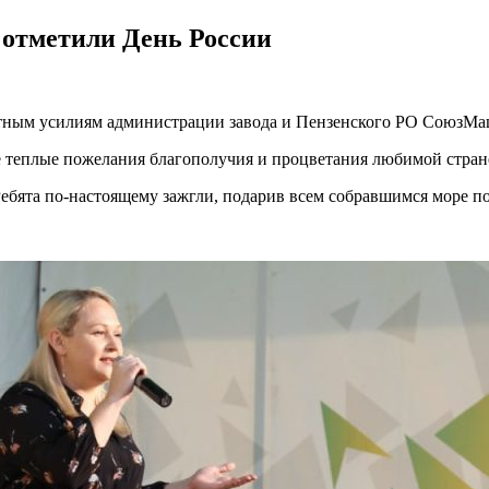
отметили День России
ым усилиям администрации завода и Пензенского РО СоюзМаш Р
 теплые пожелания благополучия и процветания любимой стране и
Ребята по-настоящему зажгли, подарив всем собравшимся море п