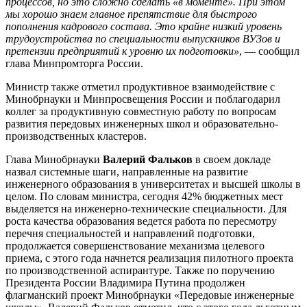
процессов, но это сложно сделать «в моменте». При этом
мы хорошо знаем главное препятствие для быстрого
пополнения кадрового состава. Это крайне низкий уровень
трудоустройства по специальности выпускников ВУЗов и
претензии предприятий к уровню их подготовки»
, — сообщил
глава Минпромторга России.
Министр также отметил продуктивное взаимодействие с
Минобрнауки и Минпросвещения России и поблагодарил
коллег за продуктивную совместную работу по вопросам
развития передовых инженерных школ и образовательно-
производственных кластеров.
Глава Минобрнауки
Валерий Фальков
в своем докладе
назвал системные шаги, направленные на развитие
инженерного образования в университетах и высшей школы в
целом. По словам министра, сегодня 42% бюджетных мест
выделяется на инженерно-технические специальности. Для
роста качества образования ведется работа по пересмотру
перечня специальностей и направлений подготовки,
продолжается совершенствование механизма целевого
приема, с этого года начнется реализация пилотного проекта
по производственной аспирантуре. Также по поручению
Президента России Владимира Путина продолжен
флагманский проект Минобрнауки «Передовые инженерные