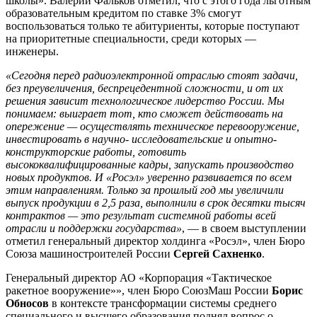
школы». Валерий Фальков отметил, что с этого года льготным
образовательным кредитом по ставке 3% смогут
воспользоваться только те абитуриенты, которые поступают
на приоритетные специальности, среди которых —
инженеры.
«Сегодня перед радиоэлектронной отраслью стоят задачи,
без преувеличения, беспрецедентной сложности, и от их
решения зависит технологическое лидерство России. Мы
понимаем: выиграет тот, кто сможет действовать на
опережение — осуществлять техническое перевооружение,
инвестировать в научно- исследовательские и опытно-
конструкторские работы, готовить
высококвалифицированные кадры, запускать производство
новых продуктов. И «Росэл» уверенно развивается по всем
этим направлениям. Только за прошлый год мы увеличили
выпуск продукции в 2,5 раза, выполнили в срок десятки тысяч
контрактов — это результат системной работы всей
отрасли и поддержки государства»
, — в своем выступлении
отметил генеральный директор холдинга «Росэл», член Бюро
Союза машиностроителей России
Сергей Сахненко
.
Генеральный директор АО «Корпорация «Тактическое
ракетное вооружение»», член Бюро СоюзМаш России
Борис
Обносов
в контексте трансформации системы среднего
специального и высшего образования поднял вопрос о