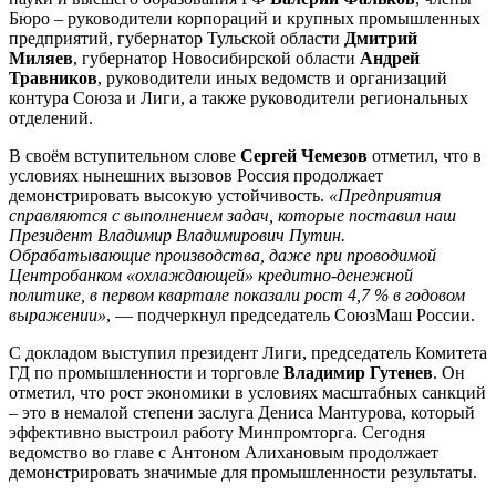
Бюро – руководители корпораций и крупных промышленных
предприятий, губернатор Тульской области
Дмитрий
Миляев
, губернатор Новосибирской области
Андрей
Травников
, руководители иных ведомств и организаций
контура Союза и Лиги, а также руководители региональных
отделений.
В своём вступительном слове
Сергей Чемезов
отметил, что в
условиях нынешних вызовов Россия продолжает
демонстрировать высокую устойчивость.
«Предприятия
справляются с выполнением задач, которые поставил наш
Президент Владимир Владимирович Путин.
Обрабатывающие производства, даже при проводимой
Центробанком «охлаждающей» кредитно-денежной
политике, в первом квартале показали рост 4,7 % в годовом
выражении»
, — подчеркнул председатель СоюзМаш России.
С докладом выступил президент Лиги, председатель Комитета
ГД по промышленности и торговле
Владимир Гутенев
. Он
отметил, что рост экономики в условиях масштабных санкций
– это в немалой степени заслуга Дениса Мантурова, который
эффективно выстроил работу Минпромторга. Сегодня
ведомство во главе с Антоном Алихановым продолжает
демонстрировать значимые для промышленности результаты.