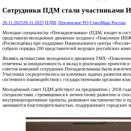
Сотрудники ПДМ стали участниками Ит
26.11.2025
26.11.2025
ПДМ
,
Пензенское РО СоюзМаш России
Молодые специалисты «Пензадизельмаш» (ПДМ, входит в сост
представили молодежное движение холдинга «Поколение ИНЖ
(Росмолодёжь) при поддержке Национального центра «Россия»
собрало порядка 200 представителей ведущих российских компа
Являясь активистами молодежного движения ТМХ «Поколение
отмечены за инициативность и вклад в реализацию проектов 
советов компаний сотрудники Пензадизельмаша были вовлечен
Участники сосредоточились на ключевых задачах развития мо
системного взаимодействия с государственными органами вла
Молодёжный совет ПДМ действует на предприятии с 2018 год
специалистами, стремящимися к личностному развитию и спо
внутрикорпоративные проекты, развивают наставничество и пр
занимаются благотворительностью, поддерживают городские э