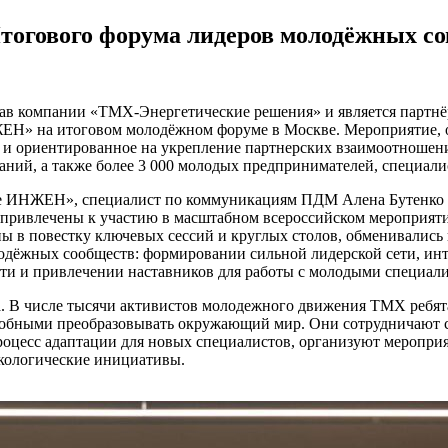
огового форума лидеров молодёжных со
ав компании «ТМХ-Энергетические решения» и является партн
ЕН» на итоговом молодёжном форуме в Москве. Мероприятие, 
 и ориентированное на укрепление партнерских взаимоотношен
ний, а также более 3 000 молодых предпринимателей, специалис
 ИНЖЕН», специалист по коммуникациям ПДМ Алена Бутенко и 
и привлечены к участию в масштабном всероссийском мероприя
ы в повестку ключевых сессий и круглых столов, обменивалис
лодёжных сообществ: формировании сильной лидерской сети, ин
сти и привлечении наставников для работы с молодыми специал
а. В числе тысячи активистов молодежного движения ТМХ ребя
собными преобразовывать окружающий мир. Они сотрудничают с
оцесс адаптации для новых специалистов, организуют мероприя
кологические инициативы.