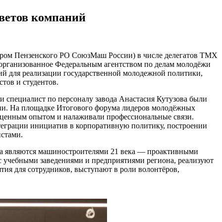
ветов компаний
ёром Пензенского РО СоюзМаш России) в числе делегатов ТМХ
организованное Федеральным агентством по делам молодёжи
ий для реализации государственной молодежной политики,
тов и студентов.
специалист по персоналу завода Анастасия Кутузова были
тии. На площадке Итогового форума лидеров молодёжных
ь ценным опытом и налаживали профессиональные связи.
теграции инициатив в корпоративную политику, построении
истами.
та являются машиностроителями 21 века — проактивными
 учебными заведениями и предприятиями региона, реализуют
тия для сотрудников, выступают в роли волонтёров,