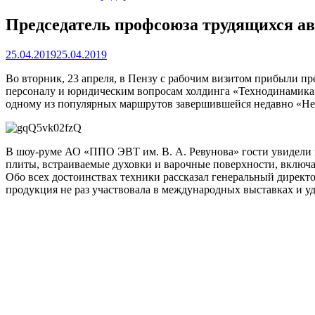
Председатель профсоюза трудящихся а
25.04.2019
25.04.2019
Во вторник, 23 апреля, в Пензу с рабочим визитом прибыли п
персоналу и юридическим вопросам холдинга «Технодинамика»
одному из популярных маршрутов завершившейся недавно «Нед
В шоу-руме АО «ППО ЭВТ им. В. А. Ревунова» гости увидели 
плиты, встраиваемые духовки и варочные поверхности, включа
Обо всех достоинствах техники рассказал генеральный директ
продукция не раз участвовала в международных выставках и уд