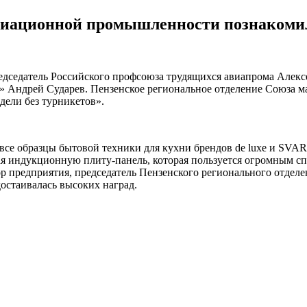
виационной промышленности познакомил
редседатель Российского профсоюза трудящихся авиапрома Алекс
 Андрей Сударев. Пензенское региональное отделение Союза м
ели без турникетов».
все образцы бытовой техники для кухни брендов de luxe и SVA
я индукционную плиту-панель, которая пользуется огромным сп
ор предприятия, председатель Пензенского регионального отде
остаивалась высоких наград.