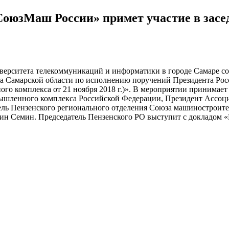
СоюзМаш России» примет участие в засе
иверситета телекоммуникаций и информатики в городе Самаре сос
 Самарской области по исполнению поручений Президента Росси
о комплекса от 21 ноября 2018 г.)». В мероприятии принимает
ышленного комплекса Российской Федерации, Президент Ассоц
тель Пензенского регионального отделения Союза машинострои
н Семин. Председатель Пензенского РО выступит с докладом 