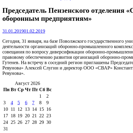
Председатель Пензенского отделения «
оборонным предприятиям»
31.01.2019
01.02.2019
Сегодня, 31 января, на базе Поволжского государственного ун
деятельности организаций оборонно-промышленного комплекса
совещания по вопросу диверсификации оборонно-промышленног
правовому обеспечению развития организаций оборонно-пром
Гутенев. На встречу в соседний регион приглашены Председа
Ревунова» Алексей Слугин и директор ООО «СВАР» Константи
Ревунова».
Август 2026
Пн
Вт
Ср
Чт
Пт
Сб
Вс
1
2
3
4
5
6
7
8
9
10
11
12
13
14
15
16
17
18
19
20
21
22
23
24
25
26
27
28
29
30
31