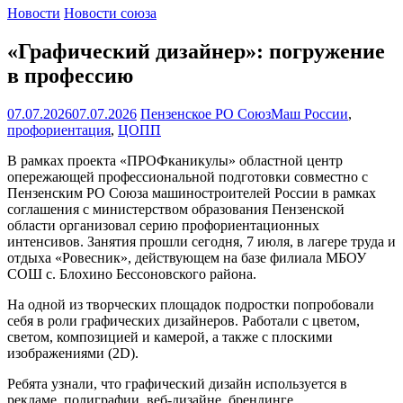
Новости
Новости союза
«Графический дизайнер»: погружение
в профессию
07.07.2026
07.07.2026
Пензенское РО СоюзМаш России
,
профориентация
,
ЦОПП
В рамках проекта «ПРОФканикулы» областной центр
опережающей профессиональной подготовки совместно с
Пензенским РО Союза машиностроителей России в рамках
соглашения с министерством образования Пензенской
области организовал серию профориентационных
интенсивов. Занятия прошли сегодня, 7 июля, в лагере труда и
отдыха «Ровесник», действующем на базе филиала МБОУ
СОШ с. Блохино Бессоновского района.
На одной из творческих площадок подростки попробовали
себя в роли графических дизайнеров. Работали с цветом,
светом, композицией и камерой, а также с плоскими
изображениями (2D).
Ребята узнали, что графический дизайн используется в
рекламе, полиграфии, веб-дизайне, брендинге.