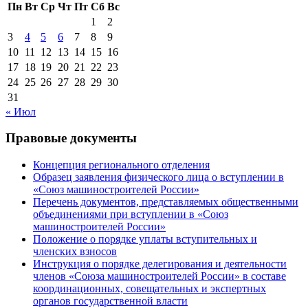
Пн
Вт
Ср
Чт
Пт
Сб
Вс
1
2
3
4
5
6
7
8
9
10
11
12
13
14
15
16
17
18
19
20
21
22
23
24
25
26
27
28
29
30
31
« Июл
Правовые документы
Концепция регионального отделения
Образец заявления физического лица о вступлении в
«Союз машиностроителей России»
Перечень документов, представляемых общественными
объединениями при вступлении в «Союз
машиностроителей России»
Положение о порядке уплаты вступительных и
членских взносов
Инструкция о порядке делегирования и деятельности
членов «Союза машиностроителей России» в составе
координационных, совещательных и экспертных
органов государственной власти