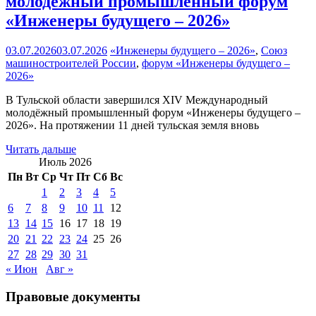
молодёжный промышленный форум
«Инженеры будущего – 2026»
03.07.2026
03.07.2026
«Инженеры будущего – 2026»
,
Союз
машиностроителей России
,
форум «Инженеры будущего –
2026»
В Тульской области завершился XIV Международный
молодёжный промышленный форум «Инженеры будущего –
2026». На протяжении 11 дней тульская земля вновь
Читать дальше
Июль 2026
Пн
Вт
Ср
Чт
Пт
Сб
Вс
1
2
3
4
5
6
7
8
9
10
11
12
13
14
15
16
17
18
19
20
21
22
23
24
25
26
27
28
29
30
31
« Июн
Авг »
Правовые документы