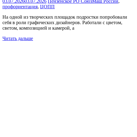
03.07.2026
03.07.2026
Пензенское РО СоюзМаш России
,
профориентация
,
ЦОПП
На одной из творческих площадок подростки попробовали
себя в роли графических дизайнеров. Работали с цветом,
светом, композицией и камерой, а
Читать дальше