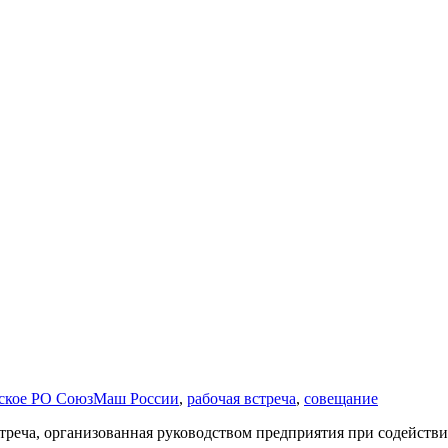
ское РО СоюзМаш России
,
рабочая встреча
,
совещание
треча, организованная руководством предприятия при содейст