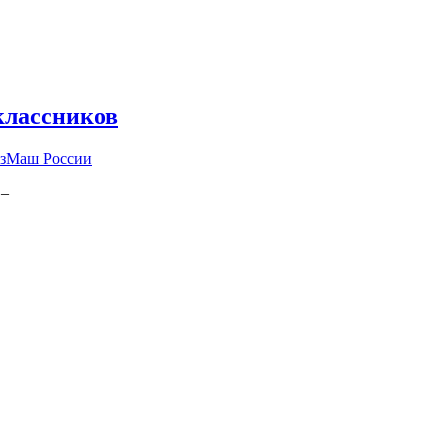
классников
юзМаш России
 –