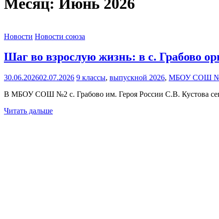
Месяц:
Июнь 2026
Новости
Новости союза
Шаг во взрослую жизнь: в с. Грабово о
30.06.2026
02.07.2026
9 классы
,
выпускной 2026
,
МБОУ СОШ №2 с
В МБОУ СОШ №2 с. Грабово им. Героя России С.В. Кустова се
Читать дальше