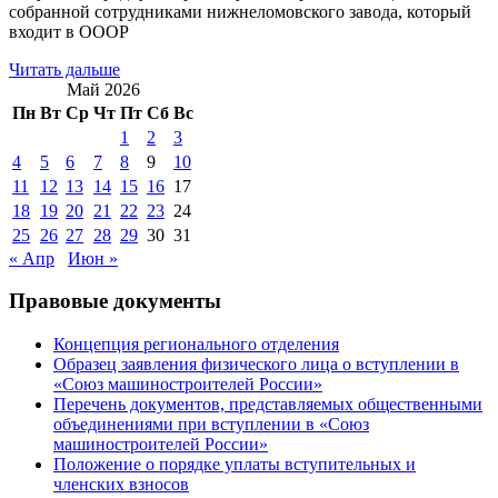
собранной сотрудниками нижнеломовского завода, который
входит в ОООР
Читать дальше
Май 2026
Пн
Вт
Ср
Чт
Пт
Сб
Вс
1
2
3
4
5
6
7
8
9
10
11
12
13
14
15
16
17
18
19
20
21
22
23
24
25
26
27
28
29
30
31
« Апр
Июн »
Правовые документы
Концепция регионального отделения
Образец заявления физического лица о вступлении в
«Союз машиностроителей России»
Перечень документов, представляемых общественными
объединениями при вступлении в «Союз
машиностроителей России»
Положение о порядке уплаты вступительных и
членских взносов