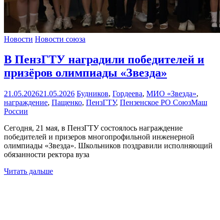
Новости
Новости союза
В ПензГТУ наградили победителей и
призёров олимпиады «Звезда»
21.05.2026
21.05.2026
Будников
,
Гордеева
,
МИО «Звезда»
,
награждение
,
Пащенко
,
ПензГТУ
,
Пензенское РО СоюзМаш
России
Сегодня, 21 мая, в ПензГТУ состоялось награждение
победителей и призеров многопрофильной инженерной
олимпиады «Звезда». Школьников поздравили исполняющий
обязанности ректора вуза
Читать дальше