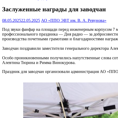
Заслуженные награды для заводчан
08.05.2025
22.05.2025
АО «ППО ЭВТ им. В. А. Ревунова»
Под звуки фанфар на площади перед инженерным корпусом 7 ма
профессионального праздника — Дня радио — за добросовестн
производства почетными грамотами и благодарностями награж
Заводчан поздравили заместители генерального директора Ал
Особо проникновенными получились напутственные слова сотру
Алевтина Тюрина и Римма Винокурова.
Праздник для заводчан организовали администрация АО «ППО 