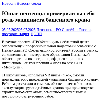
Новости
Новости союза
Юные пензенцы примерили на себя
роль машиниста башенного крана
05.07.2025
05.07.2025
Пензенское РО СоюзМаш России
,
профориентация
,
ЦОПП
В рамках проекта «ПРОФканикулы» областной центр
опережающей профессиональной подготовки совместно с
Пензенским РО Союза машиностроителей России в рамках
соглашения с министерством образования Пензенской
области организовал серию профориентационных
интенсивов. Занятия прошли 4 июля на базе СОЛ
«Меридиан».
11 школьников, используя VR шлем «piko», смогли
познакомиться с профессией «машинист башенного крана».
Ребятам рассказали о том, как обеспечивается безопасная
эксплуатация грузоподъёмных кранов при производстве
строительно-монтажных, ремонтно-строительных и
погрузочно-разгрузочных работ.