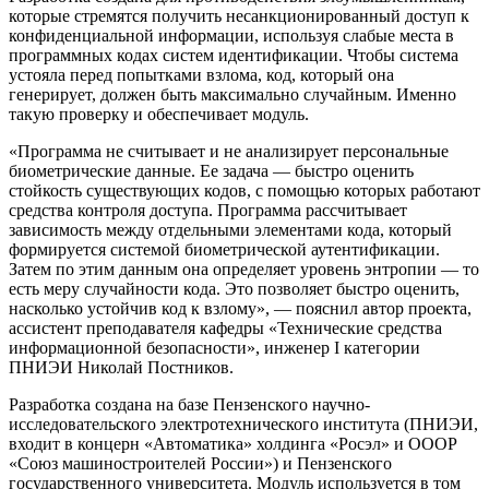
которые стремятся получить несанкционированный доступ к
конфиденциальной информации, используя слабые места в
программных кодах систем идентификации. Чтобы система
устояла перед попытками взлома, код, который она
генерирует, должен быть максимально случайным. Именно
такую проверку и обеспечивает модуль.
«Программа не считывает и не анализирует персональные
биометрические данные. Ее задача — быстро оценить
стойкость существующих кодов, с помощью которых работают
средства контроля доступа. Программа рассчитывает
зависимость между отдельными элементами кода, который
формируется системой биометрической аутентификации.
Затем по этим данным она определяет уровень энтропии — то
есть меру случайности кода. Это позволяет быстро оценить,
насколько устойчив код к взлому», — пояснил автор проекта,
ассистент преподавателя кафедры «Технические средства
информационной безопасности», инженер I категории
ПНИЭИ Николай Постников.
Разработка создана на базе Пензенского научно-
исследовательского электротехнического института (ПНИЭИ,
входит в концерн «Автоматика» холдинга «Росэл» и ОООР
«Союз машиностроителей России») и Пензенского
государственного университета. Модуль используется в том