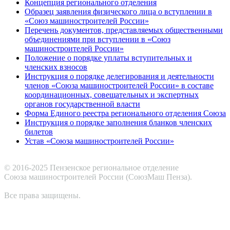
Концепция регионального отделения
Образец заявления физического лица о вступлении в
«Союз машиностроителей России»
Перечень документов, представляемых общественными
объединениями при вступлении в «Союз
машиностроителей России»
Положение о порядке уплаты вступительных и
членских взносов
Инструкция о порядке делегирования и деятельности
членов «Союза машиностроителей России» в составе
координационных, совещательных и экспертных
органов государственной власти
Форма Единого реестра регионального отделения Союза
Инструкция о порядке заполнения бланков членских
билетов
Устав «Союза машиностроителей России»
© 2016-2025 Пензенское региональное отделение
Cоюза машиностроителей России (СоюзМаш Пенза).
Все права защищены.