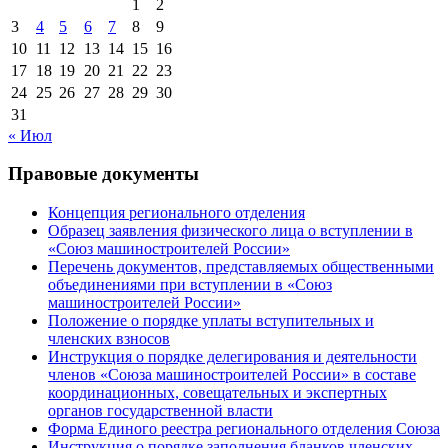
1
2
3
4
5
6
7
8
9
10
11
12
13
14
15
16
17
18
19
20
21
22
23
24
25
26
27
28
29
30
31
« Июл
Правовые документы
Концепция регионального отделения
Образец заявления физического лица о вступлении в
«Союз машиностроителей России»
Перечень документов, представляемых общественными
объединениями при вступлении в «Союз
машиностроителей России»
Положение о порядке уплаты вступительных и
членских взносов
Инструкция о порядке делегирования и деятельности
членов «Союза машиностроителей России» в составе
координационных, совещательных и экспертных
органов государственной власти
Форма Единого реестра регионального отделения Союза
Инструкция о порядке заполнения бланков членских