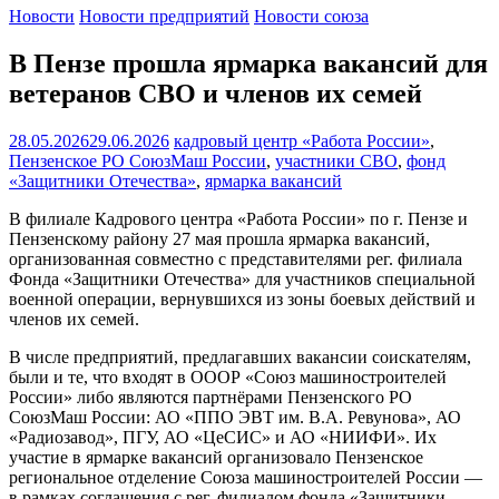
Новости
Новости предприятий
Новости союза
В Пензе прошла ярмарка вакансий для
ветеранов СВО и членов их семей
28.05.2026
29.06.2026
кадровый центр «Работа России»
,
Пензенское РО СоюзМаш России
,
участники СВО
,
фонд
«Защитники Отечества»
,
ярмарка вакансий
В филиале Кадрового центра «Работа России» по г. Пензе и
Пензенскому району 27 мая прошла ярмарка вакансий,
организованная совместно с представителями рег. филиала
Фонда «Защитники Отечества» для участников специальной
военной операции, вернувшихся из зоны боевых действий и
членов их семей.
В числе предприятий, предлагавших вакансии соискателям,
были и те, что входят в ОООР «Союз машиностроителей
России» либо являются партнёрами Пензенского РО
СоюзМаш России: АО «ППО ЭВТ им. В.А. Ревунова», АО
«Радиозавод», ПГУ, АО «ЦеСИС» и АО «НИИФИ». Их
участие в ярмарке вакансий организовало Пензенское
региональное отделение Союза машиностроителей России —
в рамках соглашения с рег. филиалом фонда «Защитники