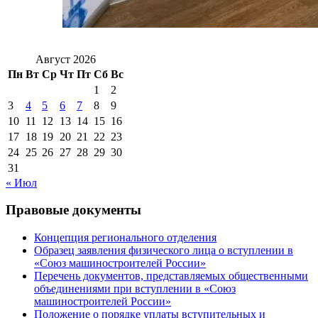
Август 2026
Пн
Вт
Ср
Чт
Пт
Сб
Вс
1
2
3
4
5
6
7
8
9
10
11
12
13
14
15
16
17
18
19
20
21
22
23
24
25
26
27
28
29
30
31
« Июл
Правовые документы
Концепция регионального отделения
Образец заявления физического лица о вступлении в
«Союз машиностроителей России»
Перечень документов, представляемых общественными
объединениями при вступлении в «Союз
машиностроителей России»
Положение о порядке уплаты вступительных и