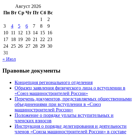
Август 2026
Пн
Вт
Ср
Чт
Пт
Сб
Вс
1
2
3
4
5
6
7
8
9
10
11
12
13
14
15
16
17
18
19
20
21
22
23
24
25
26
27
28
29
30
31
« Июл
Правовые документы
Концепция регионального отделения
Образец заявления физического лица о вступлении в
«Союз машиностроителей России»
Перечень документов, представляемых общественными
объединениями при вступлении в «Союз
машиностроителей России»
Положение о порядке уплаты вступительных и
членских взносов
Инструкция о порядке делегирования и деятельности
членов «Союза машиностроителей России» в составе