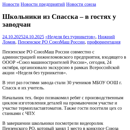
Новости
Новости предприятий
Новости союза
Школьники из Спасска – в гостях у
заводчан
24.10.2025
24.10.2025
«Неделя без турникетов»
,
Нижний
Ломов
,
Пензенское РО СоюзМаш России
,
профориентация
Пензенское РО СоюзМаш России совместно с
администрацией нижнеломовского предприятия, входящего в
ОООР «Союз машиностроителей России», сегодня, 24
октября, организовало экскурсию в рамках Всероссийской
акции «Неделя без турникетов».
В этот раз гостями завода стали 30 учеников МБОУ ООШ г.
Спасск и их учитель.
Начальник тех. бюро познакомил ребят с производственным
циклом изготовления деталей на промывочном участке и
участке термопластавтоматов. Также гости посетили цех со
станками с ЧПУ.
В завершении школьники посмотрели видеоролик
Пензенского РО, который занял 1 место в конкурсе Союза