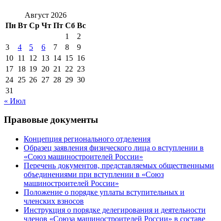
Август 2026
Пн
Вт
Ср
Чт
Пт
Сб
Вс
1
2
3
4
5
6
7
8
9
10
11
12
13
14
15
16
17
18
19
20
21
22
23
24
25
26
27
28
29
30
31
« Июл
Правовые документы
Концепция регионального отделения
Образец заявления физического лица о вступлении в
«Союз машиностроителей России»
Перечень документов, представляемых общественными
объединениями при вступлении в «Союз
машиностроителей России»
Положение о порядке уплаты вступительных и
членских взносов
Инструкция о порядке делегирования и деятельности
членов «Союза машиностроителей России» в составе