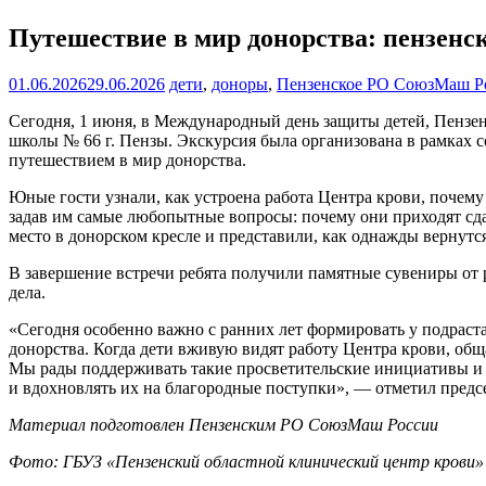
Путешествие в мир донорства: пензенс
01.06.2026
29.06.2026
дети
,
доноры
,
Пензенское РО СоюзМаш Р
Сегодня, 1 июня, в Международный день защиты детей, Пензен
школы № 66 г. Пензы. Экскурсия была организована в рамках
путешествием в мир донорства.
Юные гости узнали, как устроена работа Центра крови, почему
задав им самые любопытные вопросы: почему они приходят сдав
место в донорском кресле и представили, как однажды вернутс
В завершение встречи ребята получили памятные сувениры от
дела.
«Сегодня особенно важно с ранних лет формировать у подрас
донорства. Когда дети вживую видят работу Центра крови, об
Мы рады поддерживать такие просветительские инициативы и 
и вдохновлять их на благородные поступки», — отметил пред
Материал подготовлен Пензенским РО СоюзМаш России
Фото: ГБУЗ «Пензенский областной клинический центр крови»