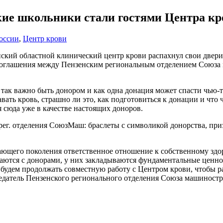
кие школьники стали гостями Центра кр
оссии
,
Центр крови
ский областной клинический центр крови распахнул свои двери
 соглашения между Пензенским региональным отделением Союза
 так важно быть донором и как одна донация может спасти чью‑т
ать кровь, страшно ли это, как подготовиться к донации и что
я сюда уже в качестве настоящих доноров.
 рег. отделения СоюзМаш: браслеты с символикой донорства, п
тающего поколения ответственное отношение к собственному зд
щаются с донорами, у них закладываются фундаментальные ценно
будем продолжать совместную работу с Центром крови, чтобы 
седатель Пензенского регионального отделения Союза машиност