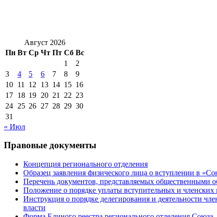
Август 2026
Пн
Вт
Ср
Чт
Пт
Сб
Вс
1
2
3
4
5
6
7
8
9
10
11
12
13
14
15
16
17
18
19
20
21
22
23
24
25
26
27
28
29
30
31
« Июл
Правовые документы
Концепция регионального отделения
Образец заявления физического лица о вступлении в «С
Перечень документов, представляемых общественными 
Положение о порядке уплаты вступительных и членских 
Инструкция о порядке делегирования и деятельности чл
власти
Форма Единого реестра регионального отделения Союза