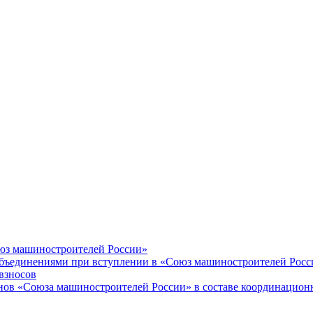
оюз машиностроителей России»
объединениями при вступлении в «Союз машиностроителей Росс
взносов
енов «Союза машиностроителей России» в составе координацион