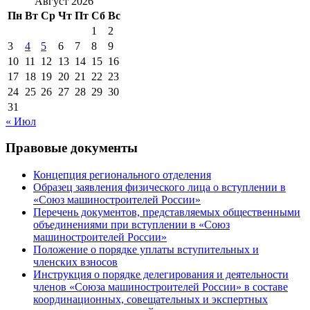
Август 2026
Пн
Вт
Ср
Чт
Пт
Сб
Вс
1
2
3
4
5
6
7
8
9
10
11
12
13
14
15
16
17
18
19
20
21
22
23
24
25
26
27
28
29
30
31
« Июл
Правовые документы
Концепция регионального отделения
Образец заявления физического лица о вступлении в
«Союз машиностроителей России»
Перечень документов, представляемых общественными
объединениями при вступлении в «Союз
машиностроителей России»
Положение о порядке уплаты вступительных и
членских взносов
Инструкция о порядке делегирования и деятельности
членов «Союза машиностроителей России» в составе
координационных, совещательных и экспертных