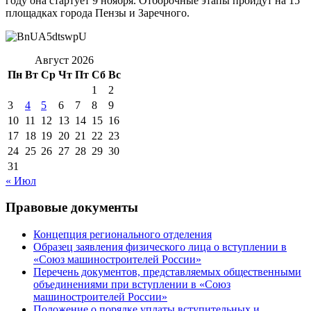
году она стартует 9 ноября. Отборочные этапы пройдут на 15
площадках города Пензы и Заречного.
Август 2026
Пн
Вт
Ср
Чт
Пт
Сб
Вс
1
2
3
4
5
6
7
8
9
10
11
12
13
14
15
16
17
18
19
20
21
22
23
24
25
26
27
28
29
30
31
« Июл
Правовые документы
Концепция регионального отделения
Образец заявления физического лица о вступлении в
«Союз машиностроителей России»
Перечень документов, представляемых общественными
объединениями при вступлении в «Союз
машиностроителей России»
Положение о порядке уплаты вступительных и