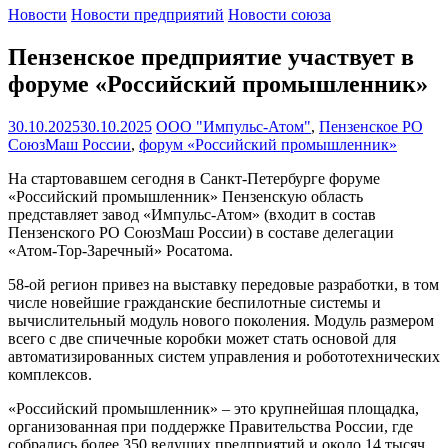
Новости
Новости предприятий
Новости союза
Пензенское предприятие участвует в
форуме «Российский промышленник»
30.10.2025
30.10.2025
ООО "Импульс-Атом"
,
Пензенское РО
СоюзМаш России
,
форум «Российский промышленник»
На стартовавшем сегодня в Санкт-Петербурге форуме
«Российский промышленник» Пензенскую область
представляет завод «Импульс-Атом» (входит в состав
Пензенского РО СоюзМаш России) в составе делегации
«Атом-Тор-Заречный» Росатома.
58-ой регион привез на выставку передовые разработки, в том
числе новейшие гражданские беспилотные системы и
вычислительный модуль нового поколения. Модуль размером
всего с две спичечные коробки может стать основой для
автоматизированных систем управления и робототехнических
комплексов.
«Российский промышленник» – это крупнейшая площадка,
организованная при поддержке Правительства России, где
собрались более 350 ведущих предприятий и около 14 тысяч