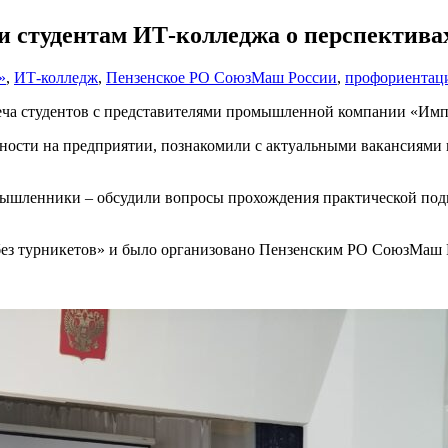
 студентам ИТ-колледжа о перспективах
»
,
ИТ-колледж
,
Пензенское РО СоюзМаш России
,
профориентац
треча студентов с представителями промышленной компании «Им
льности на предприятии, познакомили с актуальными вакансиям
омышленники – обсудили вопросы прохождения практической под
без турникетов» и было организовано Пензенским РО СоюзМаш 