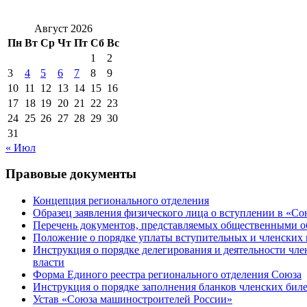
Август 2026
Пн
Вт
Ср
Чт
Пт
Сб
Вс
1
2
3
4
5
6
7
8
9
10
11
12
13
14
15
16
17
18
19
20
21
22
23
24
25
26
27
28
29
30
31
« Июл
Правовые документы
Концепция регионального отделения
Образец заявления физического лица о вступлении в «С
Перечень документов, представляемых общественными 
Положение о порядке уплаты вступительных и членских 
Инструкция о порядке делегирования и деятельности чл
власти
Форма Единого реестра регионального отделения Союза
Инструкция о порядке заполнения бланков членских бил
Устав «Союза машиностроителей России»