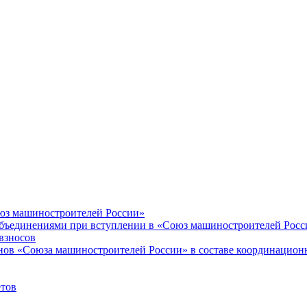
оюз машиностроителей России»
объединениями при вступлении в «Союз машиностроителей Росс
взносов
енов «Союза машиностроителей России» в составе координацион
етов