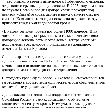
— австрийского врача и иммунолога, Нобелевского лауреата,
открывшего группы крови у человека. В 2025 году кампания
по случаю Всемирного дня донора крови проходит под
девизом «Сдавайте кровь, ‎дарите надежду: вместе спасаем
жизни». Кампания этого года посвящена надежде, которую
приносит каждая капля донорской крови.
«В нашем регионе проживают более 11000 доноров. В их
числе и почетные доноры, и те, кто только начинает свою
донорскую деятельность. В этот день в Центре крови мы
поздравляем всех доноров, пришедших на донацию», —
отметила Татьяна Крылова.
Свои поздравления для доноров подготовили ученики
Детской школы искусств № 12 г. Пензы. Музыкальные
композиции в исполнении юных артистов звучали сегодня в
донорских холлах медицинского учреждения.
В этот день кровь сдали более 120 человек. Гемокомпонентов
заготовлено в достаточном количестве, чтобы обеспечить ими
все лечебные учреждения области.
Донорская акция прошла при поддержке Пензенского РО
СоюзМаш России в рамках соглашения с областным
клиническим центром крови. Всем участникам вручили
блокноты с символикой Союза машиностроителей.