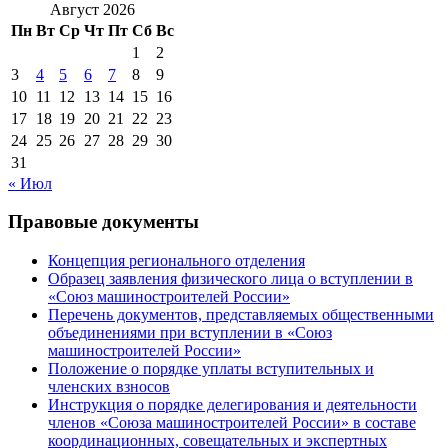
Август 2026
Пн
Вт
Ср
Чт
Пт
Сб
Вс
1
2
3
4
5
6
7
8
9
10
11
12
13
14
15
16
17
18
19
20
21
22
23
24
25
26
27
28
29
30
31
« Июл
Правовые документы
Концепция регионального отделения
Образец заявления физического лица о вступлении в
«Союз машиностроителей России»
Перечень документов, представляемых общественными
объединениями при вступлении в «Союз
машиностроителей России»
Положение о порядке уплаты вступительных и
членских взносов
Инструкция о порядке делегирования и деятельности
членов «Союза машиностроителей России» в составе
координационных, совещательных и экспертных