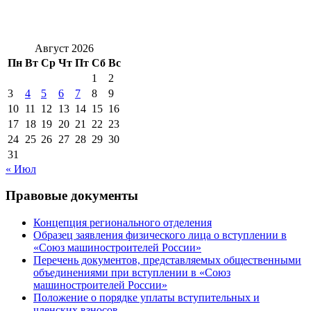
Август 2026
Пн
Вт
Ср
Чт
Пт
Сб
Вс
1
2
3
4
5
6
7
8
9
10
11
12
13
14
15
16
17
18
19
20
21
22
23
24
25
26
27
28
29
30
31
« Июл
Правовые документы
Концепция регионального отделения
Образец заявления физического лица о вступлении в
«Союз машиностроителей России»
Перечень документов, представляемых общественными
объединениями при вступлении в «Союз
машиностроителей России»
Положение о порядке уплаты вступительных и
членских взносов