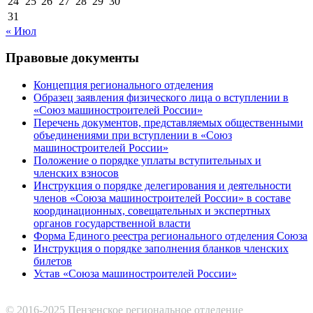
24
25
26
27
28
29
30
31
« Июл
Правовые документы
Концепция регионального отделения
Образец заявления физического лица о вступлении в
«Союз машиностроителей России»
Перечень документов, представляемых общественными
объединениями при вступлении в «Союз
машиностроителей России»
Положение о порядке уплаты вступительных и
членских взносов
Инструкция о порядке делегирования и деятельности
членов «Союза машиностроителей России» в составе
координационных, совещательных и экспертных
органов государственной власти
Форма Единого реестра регионального отделения Союза
Инструкция о порядке заполнения бланков членских
билетов
Устав «Союза машиностроителей России»
© 2016-2025 Пензенское региональное отделение