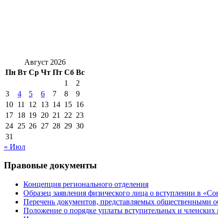
Август 2026
Пн
Вт
Ср
Чт
Пт
Сб
Вс
1
2
3
4
5
6
7
8
9
10
11
12
13
14
15
16
17
18
19
20
21
22
23
24
25
26
27
28
29
30
31
« Июл
Правовые документы
Концепция регионального отделения
Образец заявления физического лица о вступлении в «С
Перечень документов, представляемых общественными 
Положение о порядке уплаты вступительных и членских 