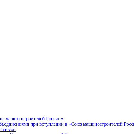
оюз машиностроителей России»
объединениями при вступлении в «Союз машиностроителей Росс
взносов