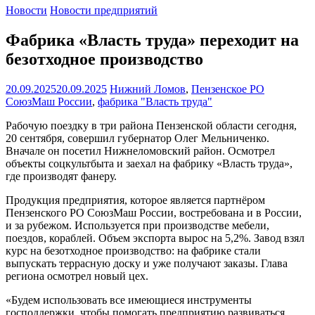
Новости
Новости предприятий
Фабрика «Власть труда» переходит на
безотходное производство
20.09.2025
20.09.2025
Нижний Ломов
,
Пензенское РО
СоюзМаш России
,
фабрика "Власть труда"
Рабочую поездку в три района Пензенской области сегодня,
20 сентября, совершил губернатор Олег Мельниченко.
Вначале он посетил Нижнеломовский район. Осмотрел
объекты соцкультбыта и заехал на фабрику «Власть труда»,
где производят фанеру.
Продукция предприятия, которое является партнёром
Пензенского РО СоюзМаш России, востребована и в России,
и за рубежом. Используется при производстве мебели,
поездов, кораблей. Объем экспорта вырос на 5,2%. Завод взял
курс на безотходное производство: на фабрике стали
выпускать террасную доску и уже получают заказы. Глава
региона осмотрел новый цех.
«Будем использовать все имеющиеся инструменты
господдержки, чтобы помогать предприятию развиваться