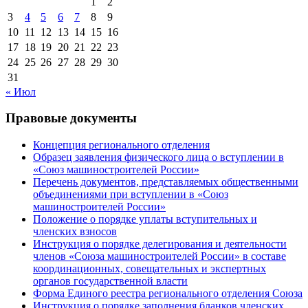
1
2
3
4
5
6
7
8
9
10
11
12
13
14
15
16
17
18
19
20
21
22
23
24
25
26
27
28
29
30
31
« Июл
Правовые документы
Концепция регионального отделения
Образец заявления физического лица о вступлении в
«Союз машиностроителей России»
Перечень документов, представляемых общественными
объединениями при вступлении в «Союз
машиностроителей России»
Положение о порядке уплаты вступительных и
членских взносов
Инструкция о порядке делегирования и деятельности
членов «Союза машиностроителей России» в составе
координационных, совещательных и экспертных
органов государственной власти
Форма Единого реестра регионального отделения Союза
Инструкция о порядке заполнения бланков членских