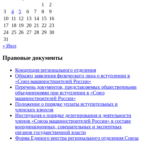
1
2
3
4
5
6
7
8
9
10
11
12
13
14
15
16
17
18
19
20
21
22
23
24
25
26
27
28
29
30
31
« Июл
Правовые документы
Концепция регионального отделения
Образец заявления физического лица о вступлении в
«Союз машиностроителей России»
Перечень документов, представляемых общественными
объединениями при вступлении в «Союз
машиностроителей России»
Положение о порядке уплаты вступительных и
членских взносов
Инструкция о порядке делегирования и деятельности
членов «Союза машиностроителей России» в составе
координационных, совещательных и экспертных
органов государственной власти
Форма Единого реестра регионального отделения Союза