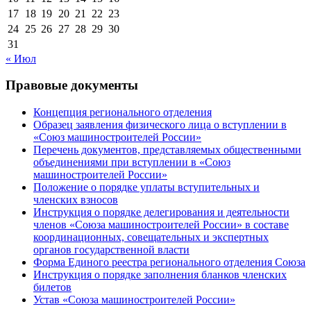
17
18
19
20
21
22
23
24
25
26
27
28
29
30
31
« Июл
Правовые документы
Концепция регионального отделения
Образец заявления физического лица о вступлении в
«Союз машиностроителей России»
Перечень документов, представляемых общественными
объединениями при вступлении в «Союз
машиностроителей России»
Положение о порядке уплаты вступительных и
членских взносов
Инструкция о порядке делегирования и деятельности
членов «Союза машиностроителей России» в составе
координационных, совещательных и экспертных
органов государственной власти
Форма Единого реестра регионального отделения Союза
Инструкция о порядке заполнения бланков членских
билетов
Устав «Союза машиностроителей России»