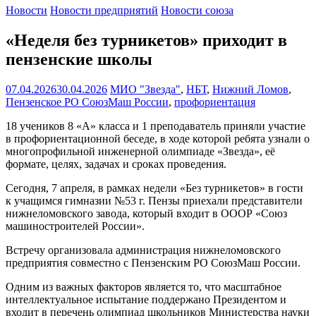
Новости
Новости предприятий
Новости союза
«Неделя без турникетов» приходит в
пензенские школы
07.04.2026
30.04.2026
МИО "Звезда"
,
НБТ
,
Нижний Ломов
,
Пензенское РО СоюзМаш России
,
профориентация
18 учеников 8 «А» класса и 1 преподаватель приняли участие
в профориентационной беседе, в ходе которой ребята узнали о
многопрофильной инженерной олимпиаде «Звезда», её
формате, целях, задачах и сроках проведения.
Сегодня, 7 апреля, в рамках недели «Без турникетов» в гости
к учащимся гимназии №53 г. Пензы приехали представители
нижнеломовского завода, который входит в ОООР «Союз
машиностроителей России».
Встречу организовала администрация нижнеломовского
предприятия совместно с Пензенским РО СоюзМаш России.
Одним из важных факторов является то, что масштабное
интеллектуальное испытание поддержано Президентом и
входит в перечень олимпиад школьников Министерства науки