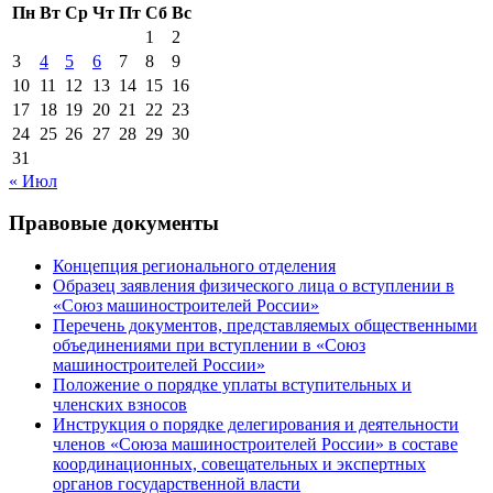
Пн
Вт
Ср
Чт
Пт
Сб
Вс
1
2
3
4
5
6
7
8
9
10
11
12
13
14
15
16
17
18
19
20
21
22
23
24
25
26
27
28
29
30
31
« Июл
Правовые документы
Концепция регионального отделения
Образец заявления физического лица о вступлении в
«Союз машиностроителей России»
Перечень документов, представляемых общественными
объединениями при вступлении в «Союз
машиностроителей России»
Положение о порядке уплаты вступительных и
членских взносов
Инструкция о порядке делегирования и деятельности
членов «Союза машиностроителей России» в составе
координационных, совещательных и экспертных
органов государственной власти