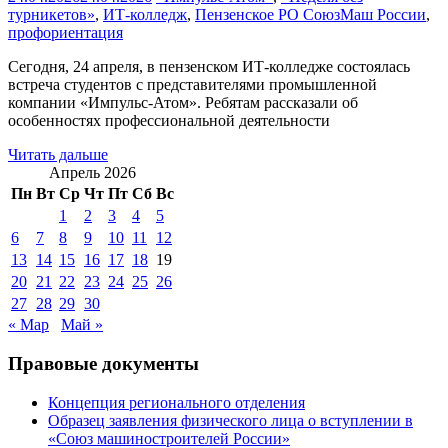
турникетов»
,
ИТ-колледж
,
Пензенское РО СоюзМаш России
,
профориентация
Сегодня, 24 апреля, в пензенском ИТ-колледже состоялась
встреча студентов с представителями промышленной
компании «Импульс-Атом». Ребятам рассказали об
особенностях профессиональной деятельности
Читать дальше
Апрель 2026
Пн
Вт
Ср
Чт
Пт
Сб
Вс
1
2
3
4
5
6
7
8
9
10
11
12
13
14
15
16
17
18
19
20
21
22
23
24
25
26
27
28
29
30
« Мар
Май »
Правовые документы
Концепция регионального отделения
Образец заявления физического лица о вступлении в
«Союз машиностроителей России»