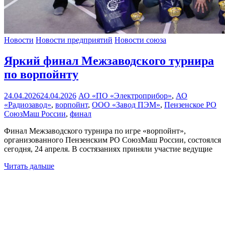
Новости
Новости предприятий
Новости союза
Яркий финал Межзаводского турнира
по ворпойнту
24.04.2026
24.04.2026
АО «ПО «Электроприбор»
,
АО
«Радиозавод»
,
ворпойнт
,
ООО «Завод ПЭМ»
,
Пензенское РО
СоюзМаш России
,
финал
Финал Межзаводского турнира по игре «ворпойнт»,
организованного Пензенским РО СоюзМаш России, состоялся
сегодня, 24 апреля. В состязаниях приняли участие ведущие
Читать дальше