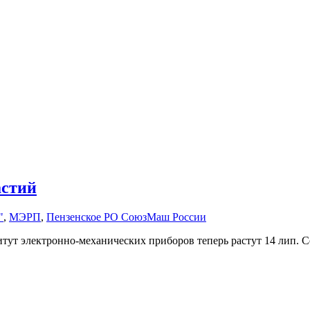
астий
"
,
МЭРП
,
Пензенское РО СоюзМаш России
тут электронно-механических приборов теперь растут 14 лип. С