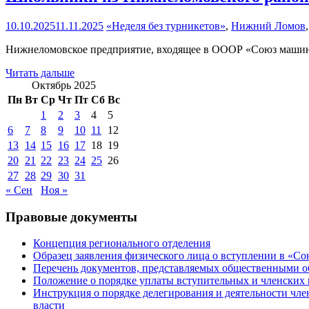
10.10.2025
11.11.2025
«Неделя без турникетов»
,
Нижний Ломов
Нижнеломовское предприятие, входящее в ОООР «Союз машинос
Читать дальше
Октябрь 2025
Пн
Вт
Ср
Чт
Пт
Сб
Вс
1
2
3
4
5
6
7
8
9
10
11
12
13
14
15
16
17
18
19
20
21
22
23
24
25
26
27
28
29
30
31
« Сен
Ноя »
Правовые документы
Концепция регионального отделения
Образец заявления физического лица о вступлении в «С
Перечень документов, представляемых общественными 
Положение о порядке уплаты вступительных и членских 
Инструкция о порядке делегирования и деятельности чл
власти