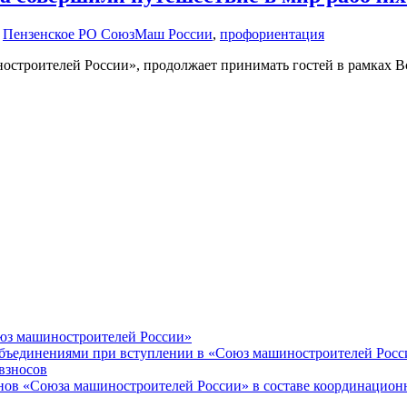
,
Пензенское РО СоюзМаш России
,
профориентация
троителей России», продолжает принимать гостей в рамках Все
оюз машиностроителей России»
объединениями при вступлении в «Союз машиностроителей Росс
взносов
енов «Союза машиностроителей России» в составе координацион